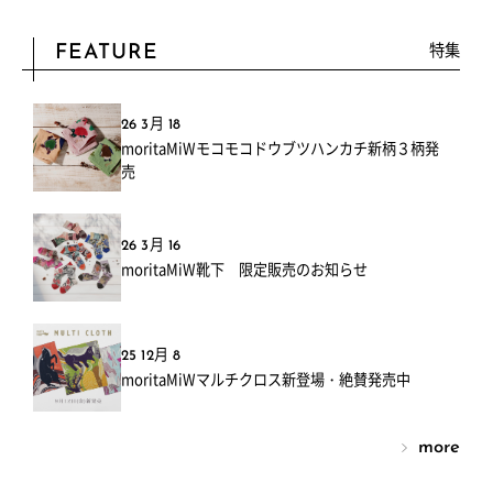
特集
FEATURE
26 3月 18
moritaMiWモコモコドウブツハンカチ新柄３柄発
売
26 3月 16
moritaMiW靴下 限定販売のお知らせ
25 12月 8
moritaMiWマルチクロス新登場・絶賛発売中
more