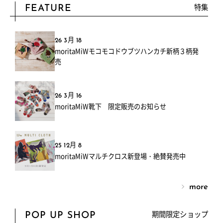
特集
FEATURE
26 3月 18
moritaMiWモコモコドウブツハンカチ新柄３柄発
売
26 3月 16
moritaMiW靴下 限定販売のお知らせ
25 12月 8
moritaMiWマルチクロス新登場・絶賛発売中
more
期間限定ショップ
POP UP SHOP