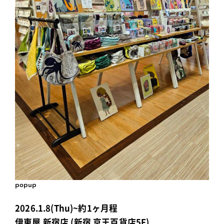
popup
2026.1.8(Thu)~約1ヶ月程
伊東屋 新宿店 (新宿 京王百貨店5F)