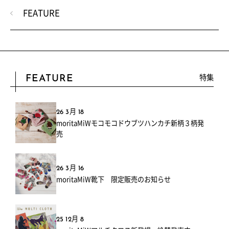
FEATURE
特集
FEATURE
26 3月 18
moritaMiWモコモコドウブツハンカチ新柄３柄発
売
26 3月 16
moritaMiW靴下 限定販売のお知らせ
25 12月 8