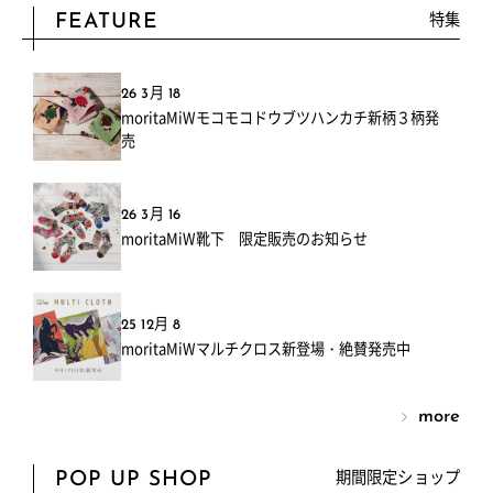
特集
FEATURE
26 3月 18
moritaMiWモコモコドウブツハンカチ新柄３柄発
売
26 3月 16
moritaMiW靴下 限定販売のお知らせ
25 12月 8
moritaMiWマルチクロス新登場・絶賛発売中
more
期間限定ショップ
POP UP SHOP