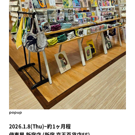
popup
2026.1.8(Thu)~約1ヶ月程
伊東屋 新宿店 (新宿 京王百貨店5F)