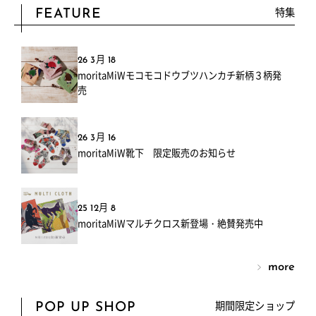
特集
FEATURE
26 3月 18
moritaMiWモコモコドウブツハンカチ新柄３柄発
売
26 3月 16
moritaMiW靴下 限定販売のお知らせ
25 12月 8
moritaMiWマルチクロス新登場・絶賛発売中
more
期間限定ショップ
POP UP SHOP