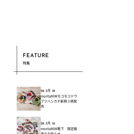
FEATURE
特集
26 3月 18
moritaMiWモコモコドウ
ブツハンカチ新柄３柄発
売
26 3月 16
moritaMiW靴下 限定販
売のお知らせ