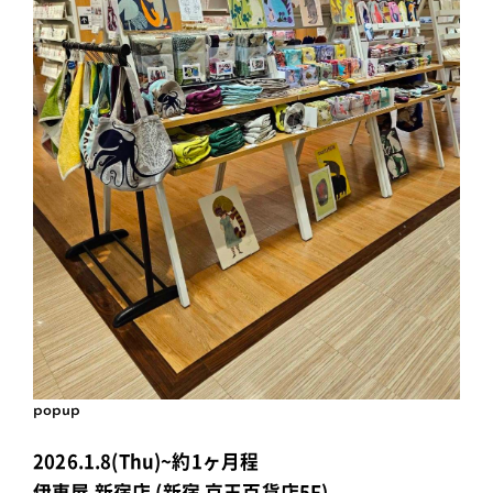
popup
2026.1.8(Thu)~約1ヶ月程
伊東屋 新宿店 (新宿 京王百貨店5F)