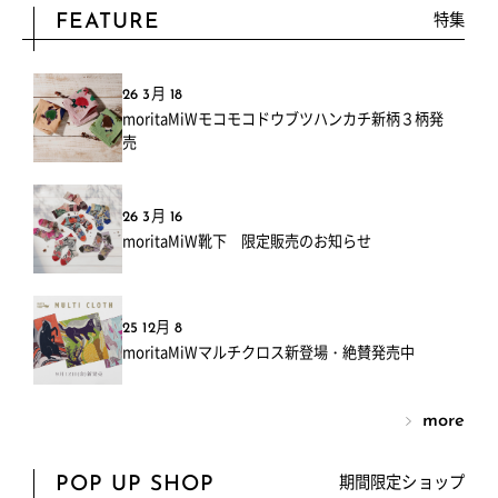
特集
FEATURE
26 3月 18
moritaMiWモコモコドウブツハンカチ新柄３柄発
売
26 3月 16
moritaMiW靴下 限定販売のお知らせ
25 12月 8
moritaMiWマルチクロス新登場・絶賛発売中
more
期間限定ショップ
POP UP SHOP