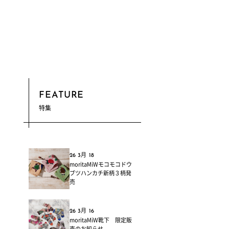
FEATURE
特集
26 3月 18
moritaMiWモコモコドウ
ブツハンカチ新柄３柄発
売
26 3月 16
moritaMiW靴下 限定販
売のお知らせ