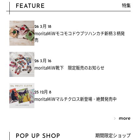
特集
FEATURE
26 3月 18
moritaMiWモコモコドウブツハンカチ新柄３柄発
売
26 3月 16
moritaMiW靴下 限定販売のお知らせ
25 12月 8
moritaMiWマルチクロス新登場・絶賛発売中
more
期間限定ショップ
POP UP SHOP