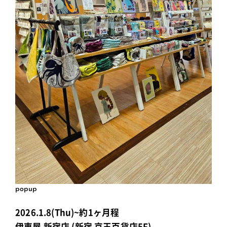
popup
2026.1.8(Thu)~約1ヶ月程
伊東屋 新宿店 (新宿 京王百貨店5F)