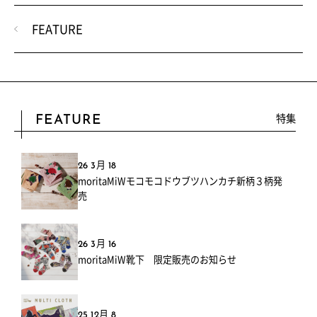
FEATURE
特集
FEATURE
26 3月 18
moritaMiWモコモコドウブツハンカチ新柄３柄発
売
26 3月 16
moritaMiW靴下 限定販売のお知らせ
25 12月 8