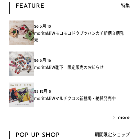
特集
FEATURE
26 3月 18
moritaMiWモコモコドウブツハンカチ新柄３柄発
売
26 3月 16
moritaMiW靴下 限定販売のお知らせ
25 12月 8
moritaMiWマルチクロス新登場・絶賛発売中
more
期間限定ショップ
POP UP SHOP