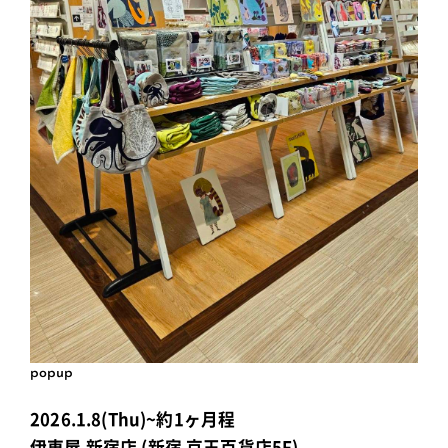
popup
2026.1.8(Thu)~約1ヶ月程
伊東屋 新宿店 (新宿 京王百貨店5F)