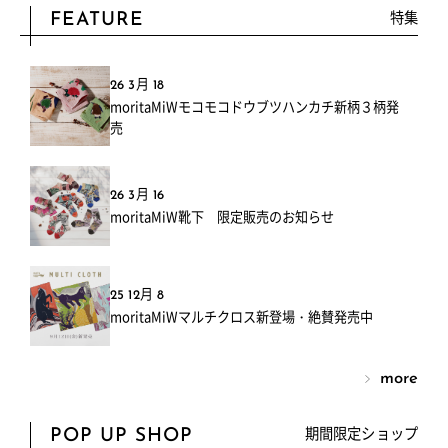
特集
FEATURE
26 3月 18
moritaMiWモコモコドウブツハンカチ新柄３柄発
売
26 3月 16
moritaMiW靴下 限定販売のお知らせ
25 12月 8
moritaMiWマルチクロス新登場・絶賛発売中
more
期間限定ショップ
POP UP SHOP