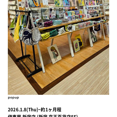
popup
2026.1.8(Thu)~約1ヶ月程
伊東屋 新宿店 (新宿 京王百貨店5F)