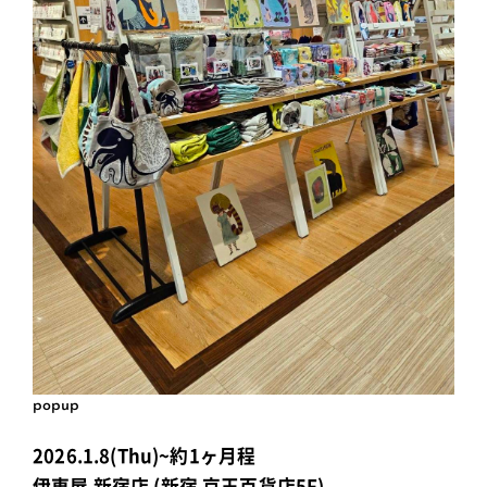
popup
2026.1.8(Thu)~約1ヶ月程
伊東屋 新宿店 (新宿 京王百貨店5F)