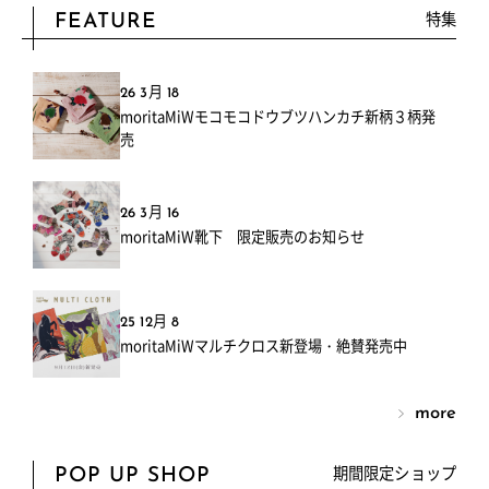
特集
FEATURE
26 3月 18
moritaMiWモコモコドウブツハンカチ新柄３柄発
売
26 3月 16
moritaMiW靴下 限定販売のお知らせ
25 12月 8
moritaMiWマルチクロス新登場・絶賛発売中
more
期間限定ショップ
POP UP SHOP