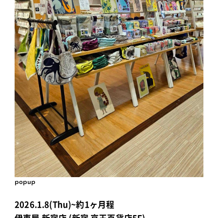
popup
2026.1.8(Thu)~約1ヶ月程
伊東屋 新宿店 (新宿 京王百貨店5F)