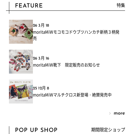
特集
FEATURE
26 3月 18
moritaMiWモコモコドウブツハンカチ新柄３柄発
売
26 3月 16
moritaMiW靴下 限定販売のお知らせ
25 12月 8
moritaMiWマルチクロス新登場・絶賛発売中
more
期間限定ショップ
POP UP SHOP