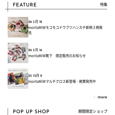
特集
FEATURE
26 3月 18
moritaMiWモコモコドウブツハンカチ新柄３柄発
売
26 3月 16
moritaMiW靴下 限定販売のお知らせ
25 12月 8
moritaMiWマルチクロス新登場・絶賛発売中
more
期間限定ショップ
POP UP SHOP