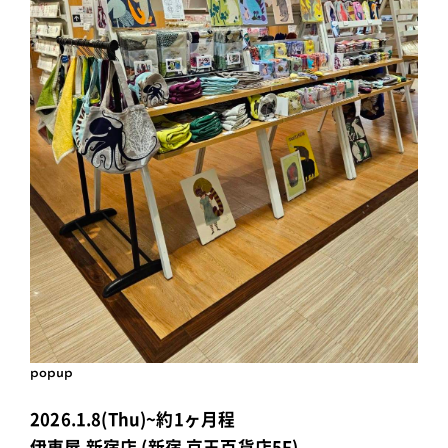
popup
2026.1.8(Thu)~約1ヶ月程
伊東屋 新宿店 (新宿 京王百貨店5F)