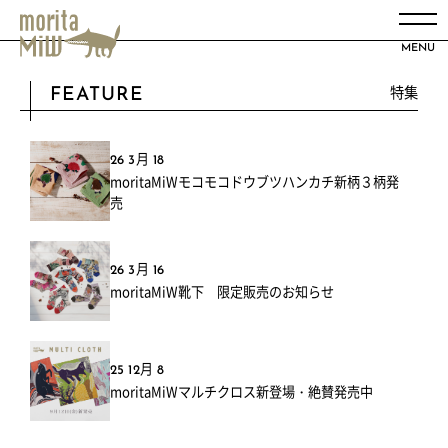
MENU
特集
FEATURE
26 3月 18
moritaMiWモコモコドウブツハンカチ新柄３柄発
売
26 3月 16
moritaMiW靴下 限定販売のお知らせ
25 12月 8
moritaMiWマルチクロス新登場・絶賛発売中