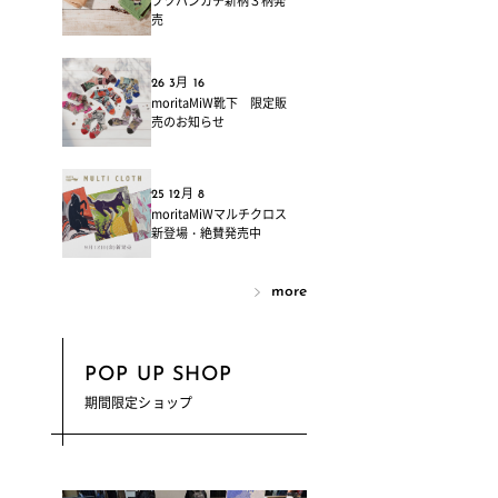
ブツハンカチ新柄３柄発
売
26 3月 16
moritaMiW靴下 限定販
売のお知らせ
25 12月 8
moritaMiWマルチクロス
新登場・絶賛発売中
more
POP UP SHOP
期間限定ショップ